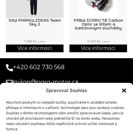
SKY PARAGLIDERS Team
Přilba ICARO TZ Carbon
Sky 2
Optic se štítem a
karbonovými sluchátky
7 599
Kč
11 070
Kč
s DPH
s DPH
Více informací
Více informací
+420 602 730 568
milan@para-motor.cz
Spravovat Souhlas
Abychom poskytli co nejlepší služby, používáme k ukládání a/nebo
Paramotor
přístupu k informacím o zařízení, technologie jako jsou soubory cookies.
Systems s.r.o.
Souhlas s těmito technologiemi nám umožní zpracovávat údaje, jako je
Obchodní podmínky
Uplatnění voucheru na tandemový let
Doprava a platba
Privacy Statement (EU)
chování při procházení nebo jedinečná ID na tomto webu. Nesouhlas
Kurzova
nebo odvolání souhlasu může nepříznivě ovlivnit určité vlastnosti a
2222/16
funkce.
Praha 5 155 00