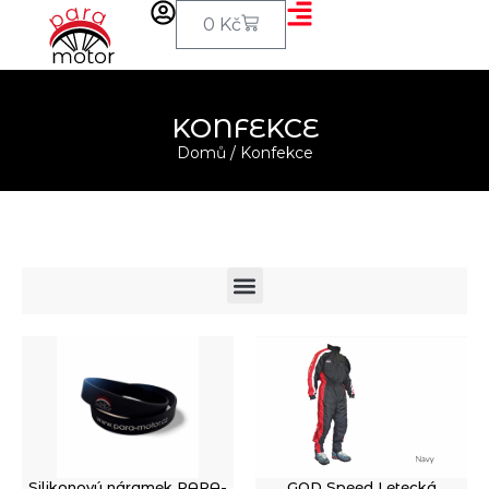
0
Kč
KONFEKCE
Domů
/ Konfekce
Silikonový náramek PARA-
GOD Speed Letecká