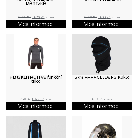
DÁMSKÁ
2 120
Kč
1 690
Kč
2 120
Kč
1 690
Kč
s DPH
s DPH
Více informací
Více informací
FLYSKIN ACTIVE funkční
SKY PARAGLIDERS Kukla
triko
1 340
Kč
1 072
Kč
649
Kč
s DPH
s DPH
Více informací
Více informací