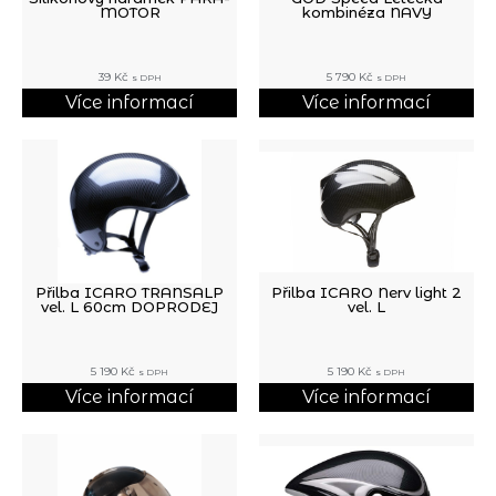
MOTOR
kombinéza NAVY
39
Kč
5 790
Kč
s DPH
s DPH
Více informací
Více informací
Přilba ICARO TRANSALP
Přilba ICARO Nerv light 2
vel. L 60cm DOPRODEJ
vel. L
5 190
Kč
5 190
Kč
s DPH
s DPH
Více informací
Více informací