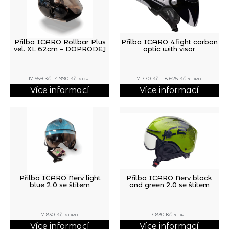
Přilba ICARO Rollbar Plus
Přilba ICARO 4fight carbon
vel. XL 62cm – DOPRODEJ
optic with visor
17 559
Kč
14 990
Kč
7 770
Kč
–
8 625
Kč
s DPH
s DPH
Více informací
Více informací
Přilba ICARO Nerv light
Přilba ICARO Nerv black
blue 2.0 se štítem
and green 2.0 se štítem
7 830
Kč
7 830
Kč
s DPH
s DPH
Více informací
Více informací