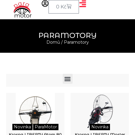
0
Kč
PARAMOTORY
Domů
/ Paramotory
Novinka
ParaMotor
Novinka
Krosna LIBERTY Atom 80
Krosna LIBERTY Moster