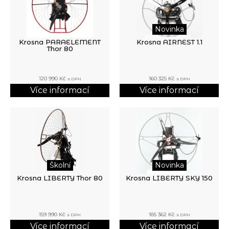
Novinka
Krosna PARAELEMENT
Krosna AIRNEST 1.1
Thor 80
120 990
Kč
160 325
Kč
s DPH
s DPH
Více informací
Více informací
Školní
Novinka
Krosna LIBERTY Thor 80
Krosna LIBERTY SKY 150
159 990
Kč
185 362
Kč
s DPH
s DPH
Více informací
Více informací