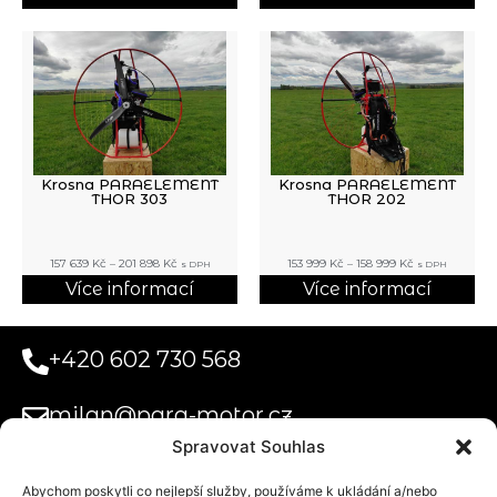
Krosna PARAELEMENT
Krosna PARAELEMENT
THOR 303
THOR 202
157 639
Kč
–
201 898
Kč
153 999
Kč
–
158 999
Kč
s DPH
s DPH
Více informací
Více informací
+420 602 730 568
milan@para-motor.cz
Spravovat Souhlas
Abychom poskytli co nejlepší služby, používáme k ukládání a/nebo
Paramotor