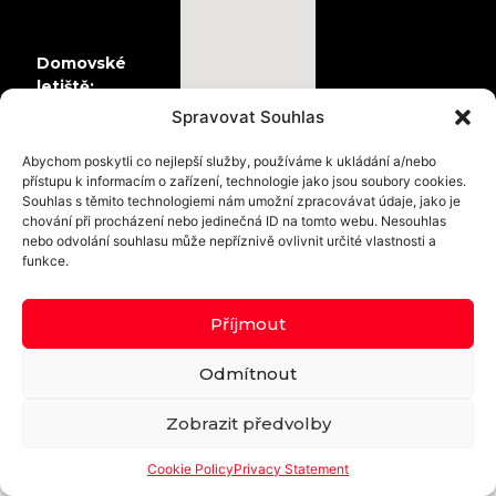
Domovské
letiště:
Přibyslav
Spravovat Souhlas
Abychom poskytli co nejlepší služby, používáme k ukládání a/nebo
© 2024 - PARA-MOTOR.cz
přístupu k informacím o zařízení, technologie jako jsou soubory cookies.
Souhlas s těmito technologiemi nám umožní zpracovávat údaje, jako je
chování při procházení nebo jedinečná ID na tomto webu. Nesouhlas
nebo odvolání souhlasu může nepříznivě ovlivnit určité vlastnosti a
funkce.
Příjmout
Odmítnout
Zobrazit předvolby
Cookie Policy
Privacy Statement