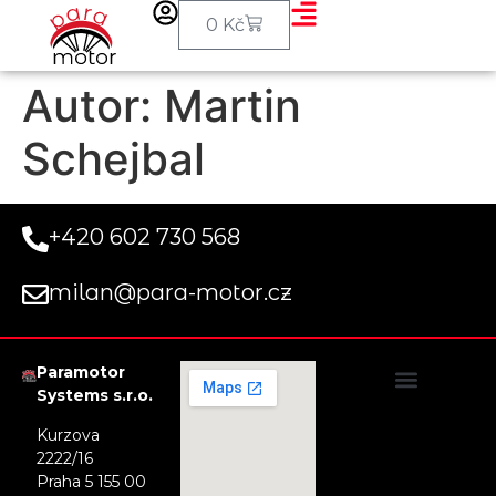
0
Kč
Autor:
Martin
Schejbal
+420 602 730 568
milan@para-motor.cz
Paramotor
Systems s.r.o.
Obchodní podmínky
Uplatnění voucheru na tandemový let
Doprava a platba
Privacy Statement (EU)
Kurzova
2222/16
Praha 5 155 00