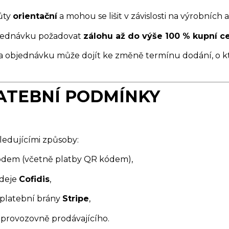
ůty
orientační
a mohou se lišit v závislosti na výrobních
objednávku požadovat
zálohu až do výše 100 % kupní c
na objednávku může dojít ke změně termínu dodání, o k
LATEBNÍ PODMÍNKY
ledujícími způsoby:
dem (včetně platby QR kódem),
odeje
Cofidis
,
 platební brány
Stripe
,
 provozovně prodávajícího.