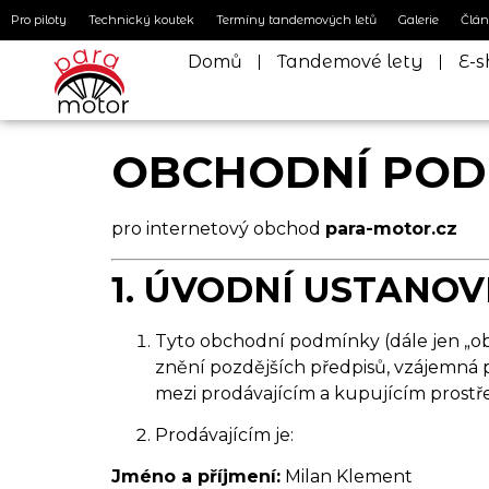
Pro piloty
Technický koutek
Termíny tandemových letů
Galerie
Člá
Domů
Tandemové lety
E-s
OBCHODNÍ POD
pro internetový obchod
para-motor.cz
1. ÚVODNÍ USTANOV
Tyto obchodní podmínky (dále jen „obc
znění pozdějších předpisů, vzájemná p
mezi prodávajícím a kupujícím pros
Prodávajícím je:
Jméno a příjmení:
Milan Klement