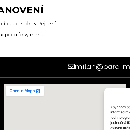
TANOVENÍ
 data jejich zveřejnění.
dní podmínky měnit.
milan@para-mo
Abychom pos
informacím o
technologie
jedinečná I
ovlivnit urči