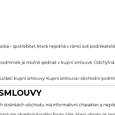
soba – spotřebitel, která nejedná v rámci své podnikate
odmínek je možné sjednat v kupní smlouvě. Odchylná 
částí kupní smlouvy. Kupní smlouva i obchodní podmín
 SMLOUVY
h stránkách obchodu má informativní charakter a nepře
dnictvím objednávkového formuláře, který obsahuje ze