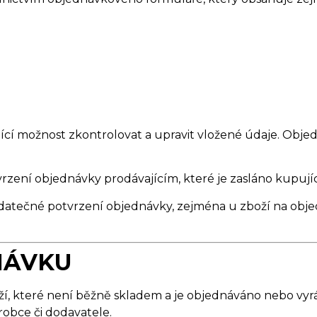
í možnost zkontrolovat a upravit vložené údaje. Objedn
zení objednávky prodávajícím, které je zasláno kupuj
datečné potvrzení objednávky, zejména u zboží na obj
DNÁVKU
, které není běžně skladem a je objednáváno nebo vyrá
robce či dodavatele.