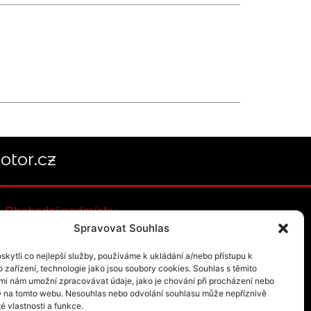
tor.cz
Obchodní podmínky
Spravovat Souhlas
Uplatnění voucheru na tandemový let
Doprava a platba
kytli co nejlepší služby, používáme k ukládání a/nebo přístupu k
 zařízení, technologie jako jsou soubory cookies. Souhlas s těmito
Servis
mi nám umožní zpracovávat údaje, jako je chování při procházení nebo
Privacy Statement (EU)
D na tomto webu. Nesouhlas nebo odvolání souhlasu může nepříznivě
té vlastnosti a funkce.