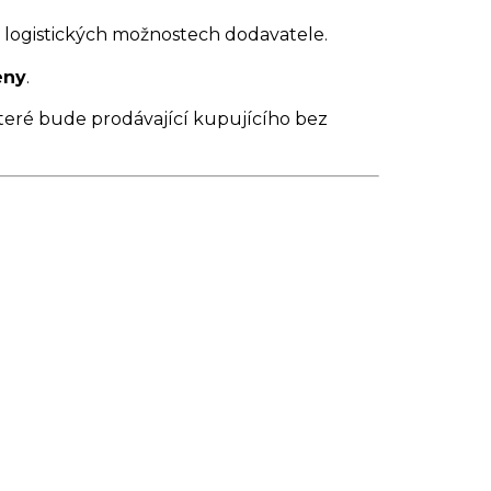
 a logistických možnostech dodavatele.
eny
.
teré bude prodávající kupujícího bez