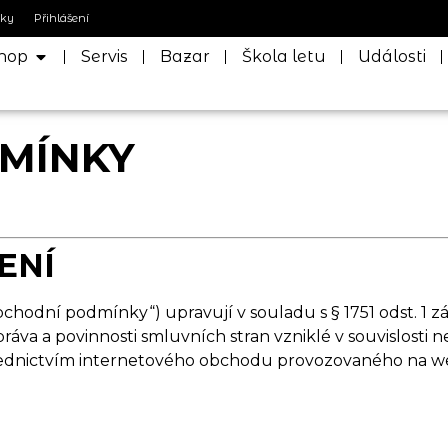
nky
Přihlášení
hop
Servis
Bazar
Škola letu
Události
MÍNKY
ENÍ
hodní podmínky“) upravují v souladu s § 1751 odst. 1 zá
ráva a povinnosti smluvních stran vzniklé v souvislosti
třednictvím internetového obchodu provozovaného na 