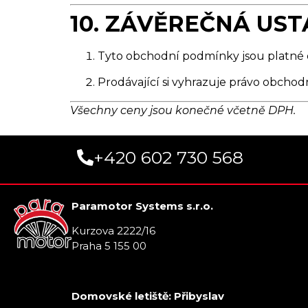
10. ZÁVĚREČNÁ US
Tyto obchodní podmínky jsou platné od
Prodávající si vyhrazuje právo obcho
Všechny ceny jsou konečné včetně DPH.
+420 602 730 568
Paramotor Systems s.r.o.
Kurzova 2222/16
Praha 5 155 00
Domovské letiště: Přibyslav