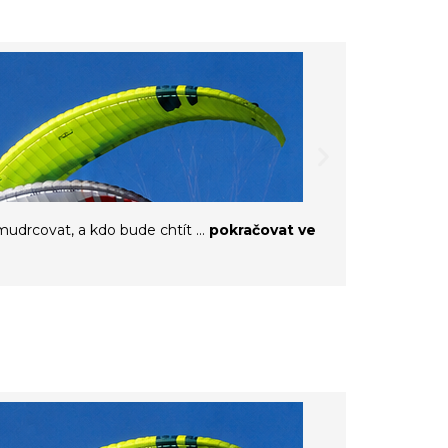
Křídla IT
mudrcovat, a kdo bude chtít ...
pokračovat ve
Dnes dorazily