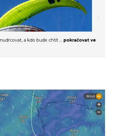
Křídla IT
mudrcovat, a kdo bude chtít ...
pokračovat ve
Dnes dorazily