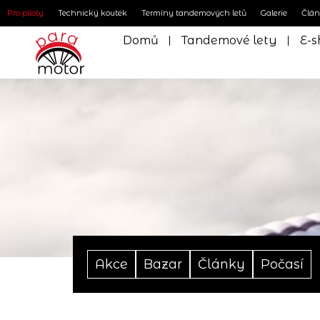
Pro piloty
Technický koutek
Termíny tandemových letů
Galerie
Člá
Domů
Tandemové lety
E-s
Akce
Bazar
Články
Počasí