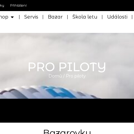
nky
Přihlášení
hop
Servis
Bazar
Škola letu
Události
PRO PILOTY
Domů
/ Pro piloty
Bazarovky