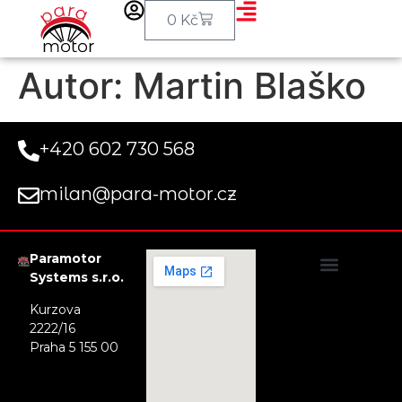
0
Kč
Autor:
Martin Blaško
+420 602 730 568
milan@para-motor.cz
Paramotor
Systems s.r.o.
Obchodní podmínky
Uplatnění voucheru na tandemový let
Doprava a platba
Privacy Statement (EU)
Kurzova
2222/16
Praha 5 155 00