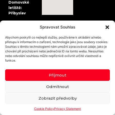
Domovské
letiště:
Přibyslav
Spravovat Souhlas
© 2024 - PARA-MOTOR.cz
Abychom poskytli co nejlepší služby, používáme k ukládání a/nebo
přístupu k informacím o zařízení, technologie jako jsou soubory cookies.
Souhlas s těmito technologiemi nám umožní zpracovávat údaje, jako je
chování při procházení nebo jedinečná ID na tomto webu. Nesouhlas
nebo odvolání souhlasu může nepříznivě ovlivnit určité vlastnosti a
funkce.
Příjmout
Odmítnout
Zobrazit předvolby
Cookie Policy
Privacy Statement