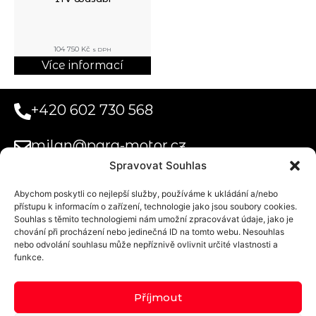
104 750
Kč
s DPH
Více informací
+420 602 730 568
milan@para-motor.cz
Spravovat Souhlas
Abychom poskytli co nejlepší služby, používáme k ukládání a/nebo
Paramotor
přístupu k informacím o zařízení, technologie jako jsou soubory cookies.
Systems s.r.o.
Souhlas s těmito technologiemi nám umožní zpracovávat údaje, jako je
Obchodní podmínky
Uplatnění voucheru na tandemový let
Doprava a platba
Privacy Statement (EU)
chování při procházení nebo jedinečná ID na tomto webu. Nesouhlas
Kurzova
nebo odvolání souhlasu může nepříznivě ovlivnit určité vlastnosti a
2222/16
funkce.
Praha 5 155 00
Příjmout
Domovské