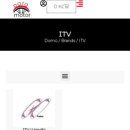
0
Kč
ITV
Domů
/ Brands / ITV
ITV Wasabi