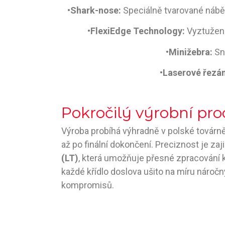
•
Shark-nose:
Speciálně tvarované náběžn
•
FlexiEdge Technology:
Vyztužení
•
Minižebra:
Sni
•
Laserové řezán
Pokročilý výrobní pro
Výroba probíhá výhradně v polské továrně
až po finální dokončení. Preciznost je zaji
(LT)
, která umožňuje přesné zpracování 
každé křídlo doslova ušito na míru náročn
kompromisů.