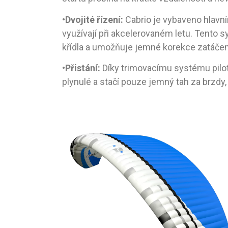
•
Dvojité řízení:
Cabrio je vybaveno hlavní
využívají při akcelerovaném letu. Tento s
křídla a umožňuje jemné korekce zatáčen
•
Přistání:
Díky trimovacímu systému pilot 
plynulé a stačí pouze jemný tah za brzdy,