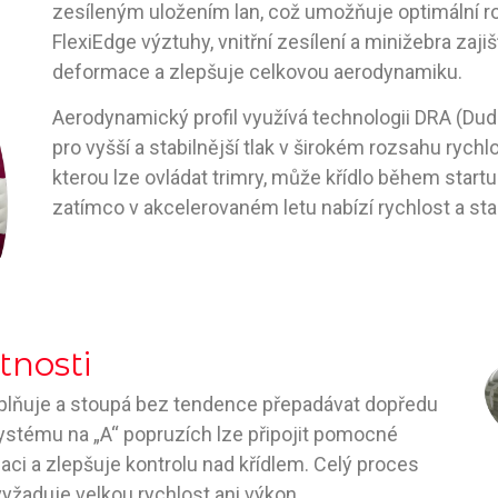
zesíleným uložením lan, což umožňuje optimální roz
FlexiEdge výztuhy, vnitřní zesílení a minižebra zajišťu
deformace a zlepšuje celkovou aerodynamiku.
Aerodynamický profil využívá technologii DRA (Dud
pro vyšší a stabilnější tlak v širokém rozsahu rychlos
kterou lze ovládat trimry, může křídlo během startu
zatímco v akcelerovaném letu nabízí rychlost a stab
tnosti
plňuje a stoupá bez tendence přepadávat dopředu
ystému na „A“ popruzích lze připojit pomocné
ci a zlepšuje kontrolu nad křídlem. Celý proces
vyžaduje velkou rychlost ani výkon.