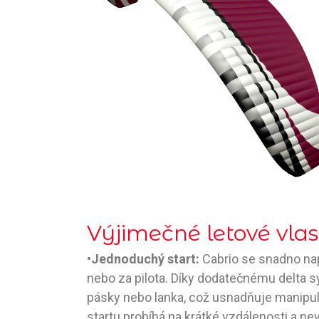
Výjimečné letové vlas
•
Jednoduchý start:
Cabrio se snadno na
nebo za pilota. Díky dodatečnému delta s
pásky nebo lanka, což usnadňuje manipula
startu probíhá na krátké vzdálenosti a ne