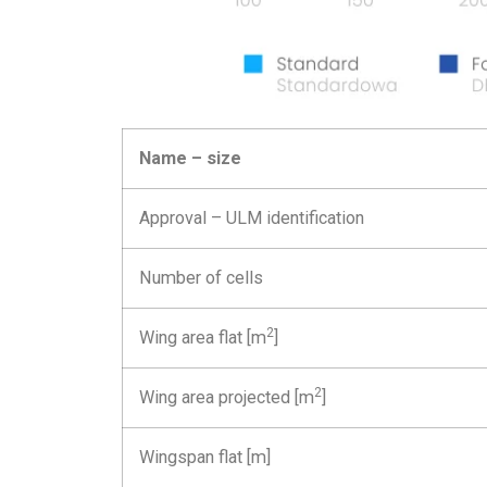
Name – size
Approval – ULM identification
Number of cells
2
Wing area flat [m
]
2
Wing area projected [m
]
Wingspan flat [m]