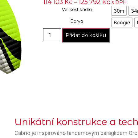
114 103
Kč
–
125 792
Kč
s DPH
Velikost křídla
30m
34
Barva
Boogie
Přidat do košíku
Unikátní konstrukce a tec
Cabrio je inspirováno tandemovým paraglidem Orca