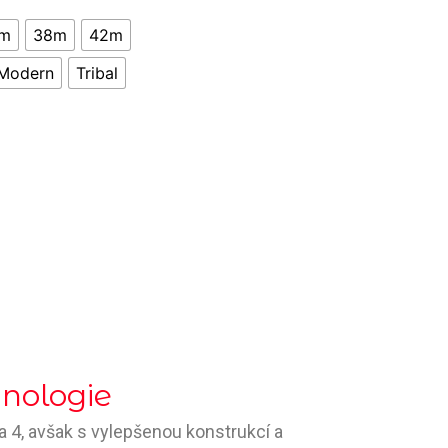
m
38m
42m
Modern
Tribal
hnologie
 4, avšak s vylepšenou konstrukcí a