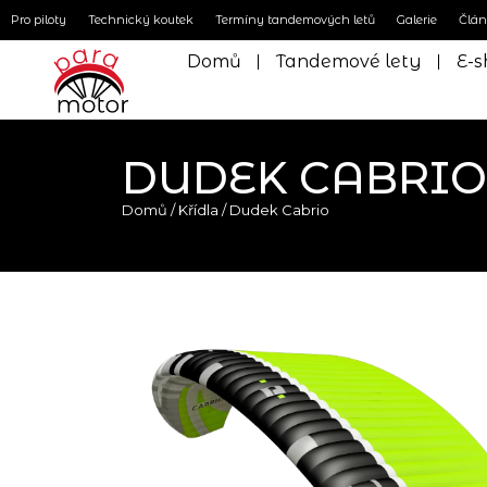
Pro piloty
Technický koutek
Termíny tandemových letů
Galerie
Člá
Domů
Tandemové lety
E-s
DUDEK CABRIO
Domů
/
Křídla
/ Dudek Cabrio