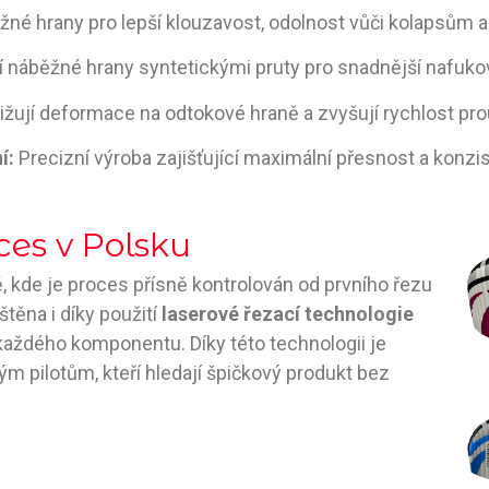
é hrany pro lepší klouzavost, odolnost vůči kolapsům a v
 náběžné hrany syntetickými pruty pro snadnější nafukov
žují deformace na odtokové hraně a zvyšují rychlost pr
í:
Precizní výroba zajišťující maximální přesnost a konzis
ces v Polsku
, kde je proces přísně kontrolován od prvního řezu
štěna i díky použití
laserové řezací technologie
každého komponentu. Díky této technologii je
ým pilotům, kteří hledají špičkový produkt bez