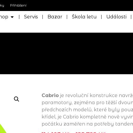
nky
Přihlášení
hop
Servis
Bazar
Škola letu
Události
Cabrio
je revoluční konstrukce navr
paramotory, zejména pro těžší dvoumí
předchozích modelů, které byly pouz
křídel, je Cabrio kompletně nově vyvi
počátku zaměřen na potřeby tandem