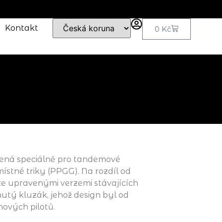
Kontakt
0
Kč
žená speciálně pro tandemové
stné triky (PPGG). Na rozdíl od
e upravenými verzemi stávajících
nutý kluzák, jehož design byl od
ových pilotů.