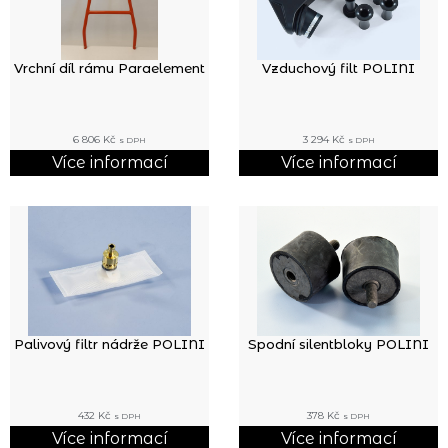
Vrchní díl rámu Paraelement
Vzduchový filt POLINI
6 806
Kč
3 294
Kč
s DPH
s DPH
Více informací
Více informací
Palivový filtr nádrže POLINI
Spodní silentbloky POLINI
432
Kč
378
Kč
s DPH
s DPH
Více informací
Více informací