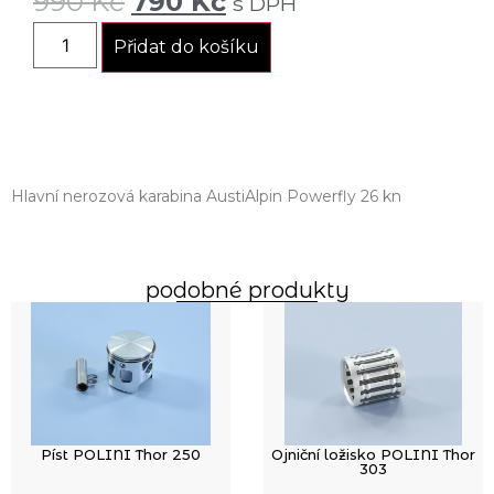
990
Kč
790
Kč
s DPH
Přidat do košíku
Hlavní nerozová karabina AustiAlpin Powerfly 26 kn
podobné produkty
Píst POLINI Thor 250
Ojniční ložisko POLINI Thor
303