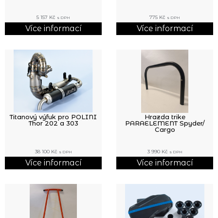
5 157
Kč
775
Kč
s DPH
s DPH
Více informací
Více informací
Titanový výfuk pro POLINI
Hrazda trike
Thor 202 a 303
PARAELEMENT Spyder/
Cargo
38 100
Kč
3 990
Kč
s DPH
s DPH
Více informací
Více informací