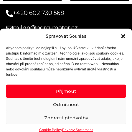
+420 602 730 568
milan@para-motor.cz
Spravovat Souhlas
Abychom poskytli co nejlepší služby, používáme k ukládání a/nebo
Paramotor
přístupu k informacím o zařízení, technologie jako jsou soubory cookies.
Systems s.r.o.
Souhlas s těmito technologiemi nám umožní zpracovávat údaje, jako je
Obchodní podmínky
Uplatnění voucheru na tandemový let
Doprava a platba
Privacy Statement (EU)
chování při procházení nebo jedinečná ID na tomto webu. Nesouhlas
Kurzova
nebo odvolání souhlasu může nepříznivě ovlivnit určité vlastnosti a
2222/16
funkce.
Praha 5 155 00
Příjmout
Domovské
Odmítnout
letiště:
Přibyslav
Zobrazit předvolby
© 2024 - PARA-MOTOR.cz
Cookie Policy
Privacy Statement