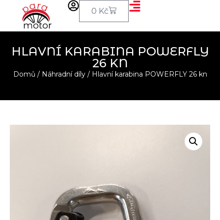
0
Kč
HLAVNÍ KARABINA POWERFLY
26 KN
Domů
/
Náhradní díly
/ Hlavní karabina POWERFLY 26 kn