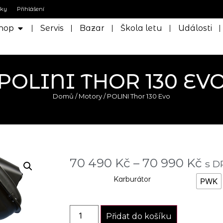
nky
Přihlášení
hop
Servis
Bazar
Škola letu
Události
POLINI THOR 130 EV
Domů
/
Motory
/ POLINI Thor 130 Evo
70 490
Kč
–
70 990
Kč
s D
Karburátor
PWK
Přidat do košíku