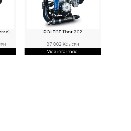
erze)
POLINI Thor 202
87 882
Kč
DPH
s DPH
Více informací