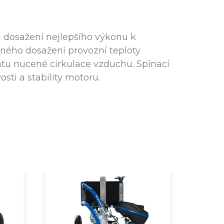
a dosažení nejlepšího výkonu k
vného dosažení provozní teploty
antu nucené cirkulace vzduchu. Spínací
sti a stability motoru.