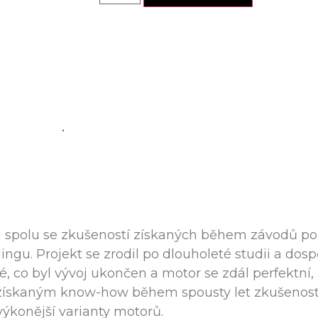
j spolu se zkušeností získaných během závodů poř
dingu. Projekt se zrodil po dlouholeté studii a do
é, co byl vývoj ukončen a motor se zdál perfektní
stě získaným know-how během spousty let zkušenos
a výkonější varianty motorů.