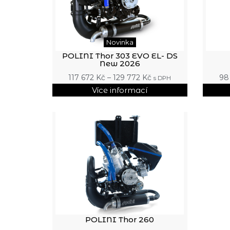
Novinka
POLINI Thor 303 EVO EL- DS
New 2026
117 672
Kč
–
129 772
Kč
98
s DPH
Více informací
POLINI Thor 260