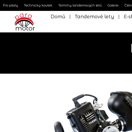
Pro piloty
Technický koutek
Termíny tandemových letů
Galerie
Člá
Domů
Tandemové lety
E-s