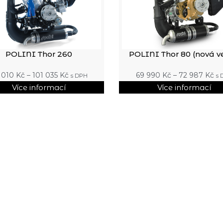
POLINI Thor 260
POLINI Thor 80 (nová v
 010
Kč
–
101 035
Kč
69 990
Kč
–
72 987
Kč
s DPH
s 
Více informací
Více informací