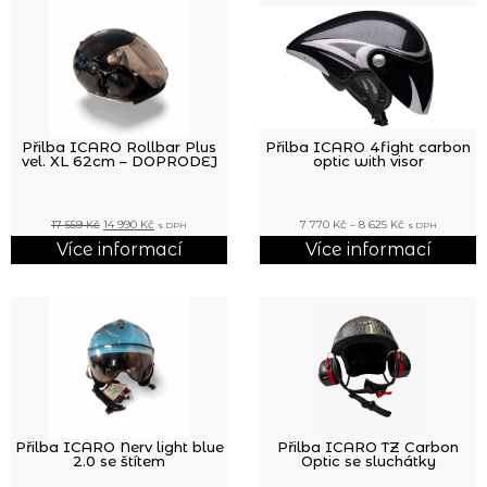
Přilba ICARO Rollbar Plus
Přilba ICARO 4fight carbon
vel. XL 62cm – DOPRODEJ
optic with visor
17 559
Kč
14 990
Kč
7 770
Kč
–
8 625
Kč
s DPH
s DPH
Více informací
Více informací
Přilba ICARO Nerv light blue
Přilba ICARO TZ Carbon
2.0 se štítem
Optic se sluchátky