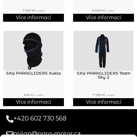
7 830
Kč
8 640
Kč
s DPH
s DPH
Více informací
Více informací
SKY PARAGLIDERS Kukla
SKY PARAGLIDERS Team
Sky 2
649
Kč
7 599
Kč
s DPH
s DPH
Více informací
Více informací
+420 602 730 568
milan@para-motor.cz