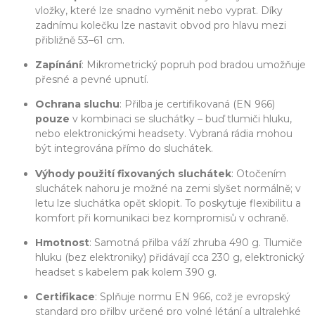
vložky, které lze snadno vyměnit nebo vyprat. Díky
zadnímu kolečku lze nastavit obvod pro hlavu mezi
přibližně 53–61 cm.
Zapínání
: Mikrometrický popruh pod bradou umožňuje
přesné a pevné upnutí.
Ochrana sluchu
: Přilba je certifikovaná (EN 966)
pouze
v kombinaci se sluchátky – buď tlumiči hluku,
nebo elektronickými headsety. Vybraná rádia mohou
být integrována přímo do sluchátek.
Výhody použití fixovaných sluchátek
: Otočením
sluchátek nahoru je možné na zemi slyšet normálně; v
letu lze sluchátka opět sklopit. To poskytuje flexibilitu a
komfort při komunikaci bez kompromisů v ochraně.
Hmotnost
: Samotná přilba váží zhruba 490 g. Tlumiče
hluku (bez elektroniky) přidávají cca 230 g, elektronický
headset s kabelem pak kolem 390 g.
Certifikace
: Splňuje normu EN 966, což je evropský
standard pro přilby určené pro volné létání a ultralehké