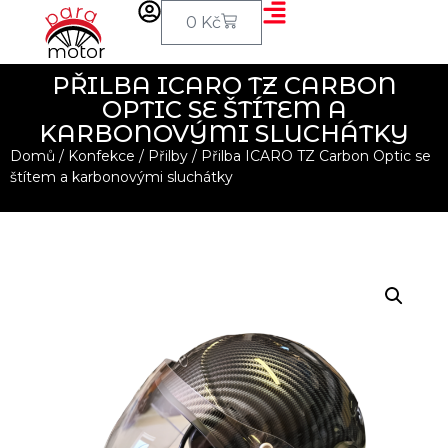
0
Kč
PŘILBA ICARO TZ CARBON
OPTIC SE ŠTÍTEM A
KARBONOVÝMI SLUCHÁTKY
Domů
/
Konfekce
/
Přilby
/ Přilba ICARO TZ Carbon Optic se
štítem a karbonovými sluchátky