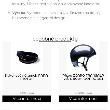
letouny. Hlasitě testováno v autorizované laboratoři.
Výroba
: Vyrobena zcela v Itálii, s důrazem na detail,
bezpečnost a elegantní design.
podobné produkty
Silikonový náramek PARA-
Přilba ICARO TRANSALP
MOTOR
vel. L 60cm DOPRODEJ
39
Kč
5 190
Kč
s DPH
s DPH
Více informací
Více informací