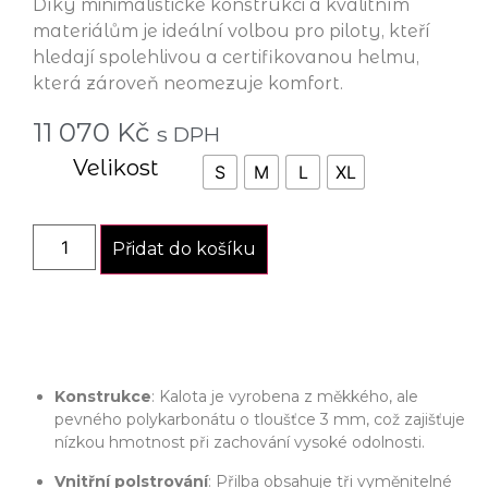
Díky minimalistické konstrukci a kvalitním
materiálům je ideální volbou pro piloty, kteří
hledají spolehlivou a certifikovanou helmu,
která zároveň neomezuje komfort.
11 070
Kč
s DPH
Velikost
S
M
L
XL
Přidat do košíku
Konstrukce
: Kalota je vyrobena z měkkého, ale
pevného polykarbonátu o tloušťce 3 mm, což zajišťuje
nízkou hmotnost při zachování vysoké odolnosti.
Vnitřní polstrování
: Přilba obsahuje tři vyměnitelné