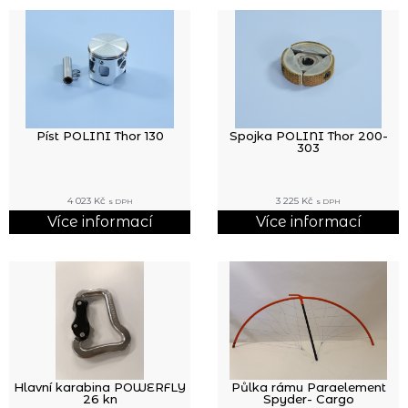
Píst POLINI Thor 130
Spojka POLINI Thor 200-
303
4 023
Kč
3 225
Kč
s DPH
s DPH
Více informací
Více informací
Hlavní karabina POWERFLY
Půlka rámu Paraelement
26 kn
Spyder- Cargo