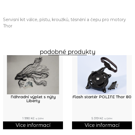
Servisní kit válce, pístu, kroužků, těsnění a čepu pro motory
Thor
podobné produkty
Náhradní výplet s nýty
Flash startér POLINI Thor 80
Liberty
1 990
Kč
5 319
Kč
s DPH
s DPH
Více informací
Více informací