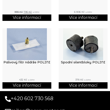
990
Kč
790
Kč
6 806
Kč
s DPH
s DPH
Více informací
Více informací
Palivový filtr nádrže POLINI
Spodní silentbloky POLINI
432
Kč
378
Kč
s DPH
s DPH
Více informací
Více informací
+420 602 730 568