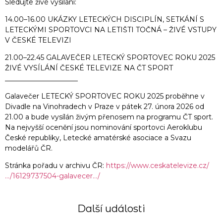
Sledujte živé vysílání:
14.00–16.00 UKÁZKY LETECKÝCH DISCIPLÍN, SETKÁNÍ S
LETECKÝMI SPORTOVCI NA LETIŠTI TOČNÁ – ŽIVÉ VSTUPY
V ČESKÉ TELEVIZI
21.00–22.45 GALAVEČER LETECKÝ SPORTOVEC ROKU 2025
ŽIVÉ VYSÍLÁNÍ ČESKÉ TELEVIZE NA ČT SPORT
_____________________
Galavečer LETECKÝ SPORTOVEC ROKU 2025 proběhne v
Divadle na Vinohradech v Praze v pátek 27. února 2026 od
21.00 a bude vysílán živým přenosem na programu ČT sport.
Na nejvyšší ocenění jsou nominování sportovci Aeroklubu
České republiky, Letecké amatérské asociace a Svazu
modelářů ČR.
Stránka pořadu v archivu ČR:
https://www.ceskatelevize.cz/
…/16129737504-galavecer…/
Další události