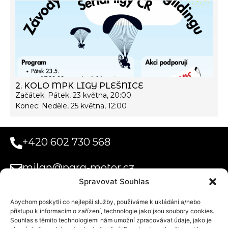
2. KOLO MPK LIGY PLEŠNICE
Začátek: Pátek, 23 května, 20:00
Konec: Neděle, 25 května, 12:00
+420 602 730 568
milan@para-motor.cz
Spravovat Souhlas
Abychom poskytli co nejlepší služby, používáme k ukládání a/nebo
Paramotor
přístupu k informacím o zařízení, technologie jako jsou soubory cookies.
Systems s.r.o.
Souhlas s těmito technologiemi nám umožní zpracovávat údaje, jako je
Obchodní podmínky
Uplatnění voucheru na tandemový let
Doprava a platba
Privacy Statement (EU)