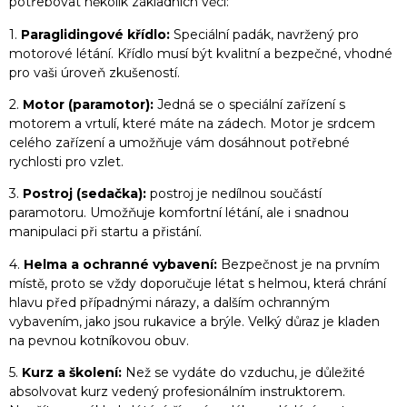
potřebovat několik základních věcí:
1.
Paraglidingové křídlo:
Speciální padák, navržený pro
motorové létání. Křídlo musí být kvalitní a bezpečné, vhodné
pro vaši úroveň zkušeností.
2.
Motor (paramotor):
Jedná se o speciální zařízení s
motorem a vrtulí, které máte na zádech. Motor je srdcem
celého zařízení a umožňuje vám dosáhnout potřebné
rychlosti pro vzlet.
3.
Postroj (sedačka):
postroj je nedílnou součástí
paramotoru. Umožňuje komfortní létání, ale i snadnou
manipulaci při startu a přistání.
4.
Helma a ochranné vybavení:
Bezpečnost je na prvním
místě, proto se vždy doporučuje létat s helmou, která chrání
hlavu před případnými nárazy, a dalším ochranným
vybavením, jako jsou rukavice a brýle. Velký důraz je kladen
na pevnou kotníkovou obuv.
5.
Kurz a školení:
Než se vydáte do vzduchu, je důležité
absolvovat kurz vedený profesionálním instruktorem.