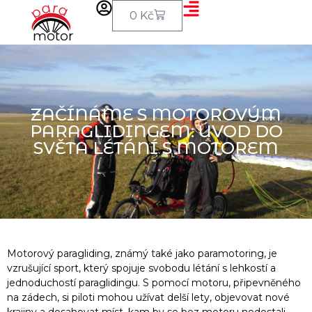
0
Kč
ZAČÍNÁME S MOTOROVÝM
PARAGLIDINGEM: ÚVOD DO
SVĚTA LÉTÁNÍ S MOTOREM
Motorový paragliding, známý také jako paramotoring, je
vzrušující sport, který spojuje svobodu létání s lehkostí a
jednoduchostí paraglidingu. S pomocí motoru, připevněného
na zádech, si piloti mohou užívat delší lety, objevovat nové