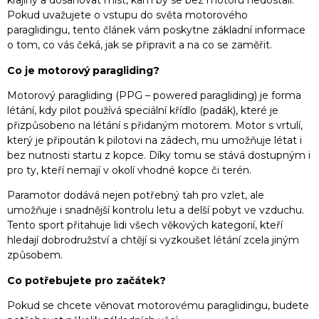
krajiny a dosahovat míst, kam by se bez motoru nedostali.
Pokud uvažujete o vstupu do světa motorového
paraglidingu, tento článek vám poskytne základní informace
o tom, co vás čeká, jak se připravit a na co se zaměřit.
Co je motorový paragliding?
Motorový paragliding (PPG – powered paragliding) je forma
létání, kdy pilot používá speciální křídlo (padák), které je
přizpůsobeno na létání s přidaným motorem. Motor s vrtulí,
který je připoután k pilotovi na zádech, mu umožňuje létat i
bez nutnosti startu z kopce. Díky tomu se stává dostupným i
pro ty, kteří nemají v okolí vhodné kopce či terén.
Paramotor dodává nejen potřebný tah pro vzlet, ale
umožňuje i snadnější kontrolu letu a delší pobyt ve vzduchu.
Tento sport přitahuje lidi všech věkových kategorií, kteří
hledají dobrodružství a chtějí si vyzkoušet létání zcela jiným
způsobem.
Co potřebujete pro začátek?
Pokud se chcete věnovat motorovému paraglidingu, budete