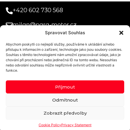
+420 602 730 568
milan@para-motor.cz
Spravovat Souhlas
Abychom poskytli co nejlepší služby, používáme k ukládání a/nebo
Paramotor
přístupu k informacím o zařízení, technologie jako jsou soubory cookies.
Systems s.r.o.
Souhlas s těmito technologiemi nám umožní zpracovávat údaje, jako je
Obchodní podmínky
Uplatnění voucheru na tandemový let
Doprava a platba
Privacy Statement (EU)
chování při procházení nebo jedinečná ID na tomto webu. Nesouhlas
Kurzova
nebo odvolání souhlasu může nepříznivě ovlivnit určité vlastnosti a
2222/16
funkce.
Praha 5 155 00
Příjmout
Domovské
Odmítnout
letiště:
Přibyslav
Zobrazit předvolby
Cookie Policy
Privacy Statement
© 2024 - PARA-MOTOR.cz