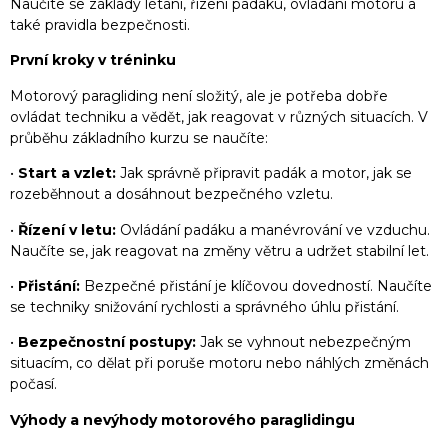
Naučíte se základy létání, řízení padáku, ovládání motoru a
také pravidla bezpečnosti.
První kroky v tréninku
Motorový paragliding není složitý, ale je potřeba dobře
ovládat techniku a vědět, jak reagovat v různých situacích. V
průběhu základního kurzu se naučíte:
•
Start a vzlet:
Jak správně připravit padák a motor, jak se
rozeběhnout a dosáhnout bezpečného vzletu.
•
Řízení v letu:
Ovládání padáku a manévrování ve vzduchu.
Naučíte se, jak reagovat na změny větru a udržet stabilní let.
•
Přistání:
Bezpečné přistání je klíčovou dovedností. Naučíte
se techniky snižování rychlosti a správného úhlu přistání.
•
Bezpečnostní postupy:
Jak se vyhnout nebezpečným
situacím, co dělat při poruše motoru nebo náhlých změnách
počasí.
Výhody a nevýhody motorového paraglidingu