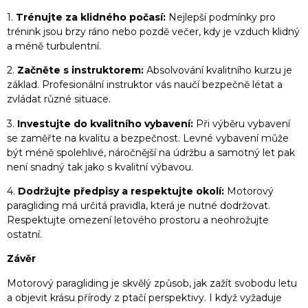
1.
Trénujte za klidného počasí:
Nejlepší podmínky pro
trénink jsou brzy ráno nebo pozdě večer, kdy je vzduch klidný
a méně turbulentní.
2.
Začněte s instruktorem:
Absolvování kvalitního kurzu je
základ. Profesionální instruktor vás naučí bezpečně létat a
zvládat různé situace.
3.
Investujte do kvalitního vybavení:
Při výběru vybavení
se zaměřte na kvalitu a bezpečnost. Levné vybavení může
být méně spolehlivé, náročnější na údržbu a samotný let pak
není snadný tak jako s kvalitní výbavou.
4.
Dodržujte předpisy a respektujte okolí:
Motorový
paragliding má určitá pravidla, která je nutné dodržovat.
Respektujte omezení letového prostoru a neohrožujte
ostatní.
Závěr
Motorový paragliding je skvělý způsob, jak zažít svobodu letu
a objevit krásu přírody z ptačí perspektivy. I když vyžaduje