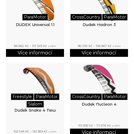
ParaMotor
CrossCountry
ParaMotor
DUDEK Universal 1.1
Dudek Hadron 3
88 862
Kč
–
101 349
Kč
96 292
Kč
–
106 867
Kč
s DPH
s DPH
Více informací
Více informací
Freestyle
ParaMotor
CrossCountry
ParaMotor
Slalom
Dudek Nucleon 4
Dudek Snake 4 New
101 858
Kč
–
111 876
Kč
s DPH
102 548
Kč
–
130 389
Kč
Více informací
s DPH