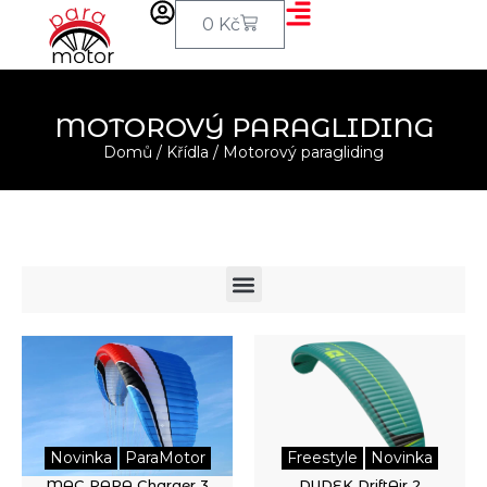
0
Kč
MOTOROVÝ PARAGLIDING
Domů
/
Křídla
/ Motorový paragliding
Novinka
ParaMotor
Freestyle
Novinka
MAC PARA Charger 3
DUDEK DriftAir 2