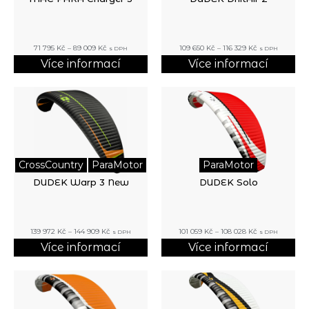
71 795
Kč
–
89 009
Kč
109 650
Kč
–
116 329
Kč
s DPH
s DPH
Více informací
Více informací
CrossCountry
ParaMotor
ParaMotor
DUDEK Warp 3 New
DUDEK Solo
139 972
Kč
–
144 909
Kč
101 059
Kč
–
108 028
Kč
s DPH
s DPH
Více informací
Více informací