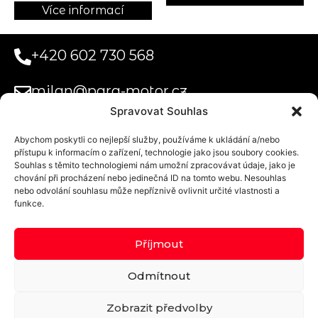
Více informací
+420 602 730 568
milan@para-motor.cz
Spravovat Souhlas
Abychom poskytli co nejlepší služby, používáme k ukládání a/nebo
Paramotor
přístupu k informacím o zařízení, technologie jako jsou soubory cookies.
Systems s.r.o.
Souhlas s těmito technologiemi nám umožní zpracovávat údaje, jako je
Obchodní podmínky
Uplatnění voucheru na tandemový let
Doprava a platba
Privacy Statement (EU)
chování při procházení nebo jedinečná ID na tomto webu. Nesouhlas
Kurzova
nebo odvolání souhlasu může nepříznivě ovlivnit určité vlastnosti a
2222/16
funkce.
Praha 5 155 00
Příjmout
Domovské
Odmítnout
letiště:
Přibyslav
Zobrazit předvolby