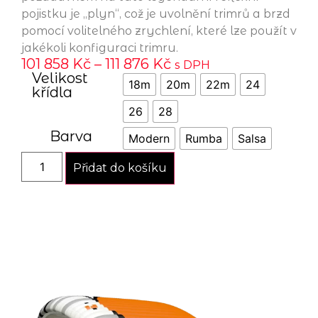
pojistku je „plyn“, což je uvolnění trimrů a brzd
pomocí volitelného zrychlení, které lze použít v
jakékoli konfiguraci trimru.
101 858
Kč
–
111 876
Kč
s DPH
Velikost
18m
20m
22m
24
křídla
26
28
Barva
Modern
Rumba
Salsa
Přidat do košíku