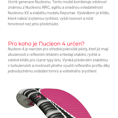
čtvrté generace Nucleonu. Tento model kombinuje odolnost
známou z Nucleonu WRC, agilitu a snadnou ovladatelnost
Nucleonu XX a stabilitu modelu Reportair. Výsledkem je křídlo,
které nabízí zvýšenou rychlost, vyšší nosnost a nižší
hmotnost než jeho předchůdci.
Pro koho je Nucleon 4 určen?
Nucleon 4 je navržen pro středně pokročilé piloty, kteří již mají
zkušenosti s reflexním létáním a hledají stabilní, rychlé a
odolné křídlo pro různé typy letu. Vyniká především stabilitou
v turbulencích a možností plného využití reflexního profilu díky
jednoduchému ovládání trimrů a volitelného zrychlení.