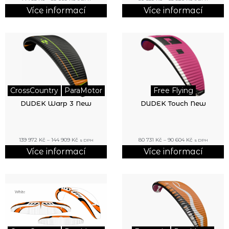
Více informací
Více informací
CrossCountry
ParaMotor
Free Flying
DUDEK Warp 3 New
DUDEK Touch New
139 972
Kč
–
144 909
Kč
80 731
Kč
–
90 604
Kč
s DPH
s DPH
Více informací
Více informací