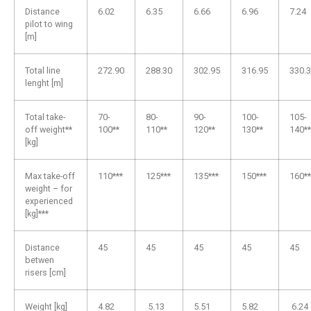
Distance
6.02
6.35
6.66
6.96
7.24
pilot to wing
[m]
Total line
272.90
288.30
302.95
316.95
330.
lenght [m]
Total take-
70-
80-
90-
100-
105-
off weight**
100**
110**
120**
130**
140**
[kg]
Max take-off
110***
125***
135***
150***
160**
weight – for
experienced
[kg]***
Distance
45
45
45
45
45
betwen
risers [cm]
Weight [kg]
4.82
5.13
5.51
5.82
6.24