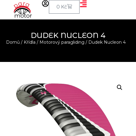
0
Kč
DUDEK NUCLEON 4
Domů
/
Křídla
/
Motorový paragliding
/ Dudek Nucleon 4