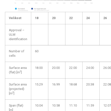
Velikost
18
20
22
24
26
Approval –
ULM
identification
Number of
60
cells
Surface area
18.00
20.00
22.00
24.00
26.00
2
(flat) [m
]
Surface area
15.29
16.99
18.68
20.38
22.08
(projected)
2
[m
]
Span (flat)
10.04
10.58
11.10
11.59
12.07
[m]