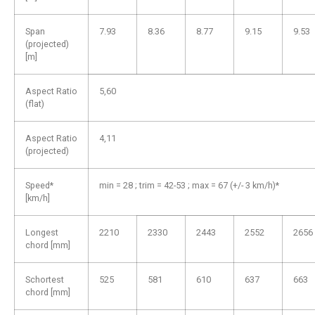
Span
7.93
8.36
8.77
9.15
9.53
(projected)
[m]
Aspect Ratio
5,60
(flat)
Aspect Ratio
4,11
(projected)
Speed*
min = 28 ; trim = 42-53 ; max = 67 (+/- 3 km/h)*
[km/h]
Longest
2210
2330
2443
2552
2656
chord [mm]
Schortest
525
581
610
637
663
chord [mm]