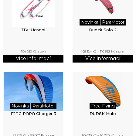
Novinka
ParaMotor
ITV Wasabi
Dudek Solo 2
104 750
Kč
105 124
Kč
–
110 932
Kč
s DPH
s DPH
Více informací
Více informací
Novinka
ParaMotor
Free Flying
MAC PARA Charger 3
DUDEK Halo
71 795
Kč
–
89 009
Kč
60 639
Kč
–
65 920
Kč
s DPH
s DPH