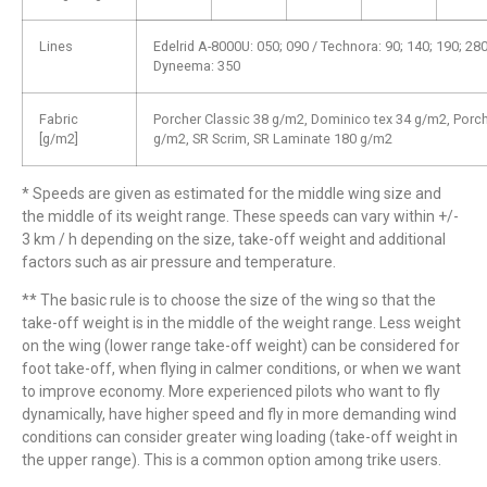
Lines
Edelrid A-8000U: 050; 090 / Technora: 90; 140; 190; 280
Dyneema: 350
Fabric
Porcher Classic 38 g/m2, Dominico tex 34 g/m2, Porc
[g/m2]
g/m2, SR Scrim, SR Laminate 180 g/m2
* Speeds are given as estimated for the middle wing size and
the middle of its weight range. These speeds can vary within +/-
3 km / h depending on the size, take-off weight and additional
factors such as air pressure and temperature.
** The basic rule is to choose the size of the wing so that the
take-off weight is in the middle of the weight range. Less weight
on the wing (lower range take-off weight) can be considered for
foot take-off, when flying in calmer conditions, or when we want
to improve economy. More experienced pilots who want to fly
dynamically, have higher speed and fly in more demanding wind
conditions can consider greater wing loading (take-off weight in
the upper range). This is a common option among trike users.