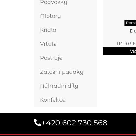
Podvozky
Motory
Para
Křídla
Du
Vrtule
114 103
K
Ví
Postroje
Záložní padáky
Náhradní díly
Konfekce
+420 602 730 568