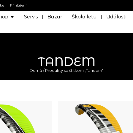
nky
Přihlášení
hop
Servis
Bazar
Škola letu
Události
TANDEM
Domů
/ Produkty se štítkem „Tandem“