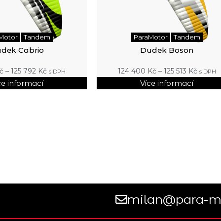
Motor
Tandem
ParaMotor
Tandem
dek Cabrio
Dudek Boson
č
–
125 792
Kč
124 400
Kč
–
125 513
Kč
s DPH
s DPH
ce informací
Více informací
milan@para-mo