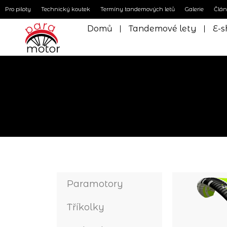
Pro piloty
Technický koutek
Termíny tandemových letů
Galerie
Člá
Domů
Tandemové lety
E-s
Paramotory
Tříkolky